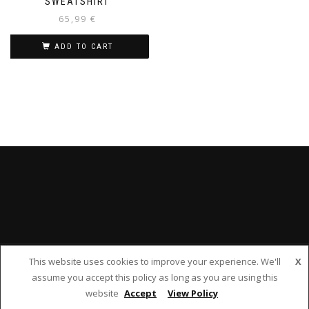
SWEATSHIRT
65,99
€
ADD TO CART
This website uses cookies to improve your experience. We'll
X
©2024 - LAZYCANGOO.PL -
WEBSITE BY SITEME.PL
assume you accept this policy as long as you are using this
website
Accept
View Policy