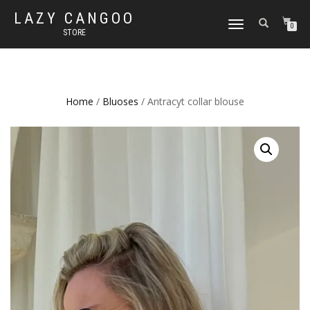
LAZY CANGOO
TOGGLE
0
STORE
NAVIGATION
Home
/
Bluoses
/ Antracyt collar blouse