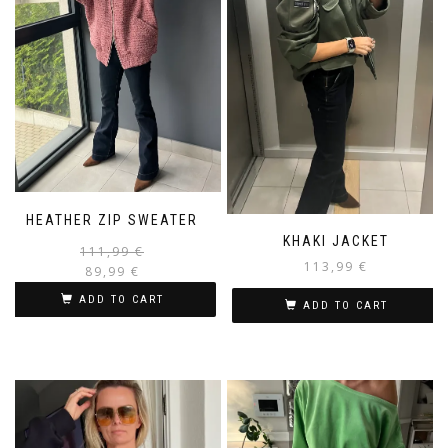
HEATHER ZIP SWEATER
KHAKI JACKET
111,99
€
113,99
€
89,99
€
ADD TO CART
ADD TO CART