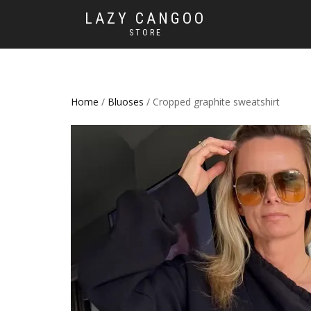
LAZY CANGOO
STORE
Home
/
Bluoses
/ Cropped graphite sweatshirt