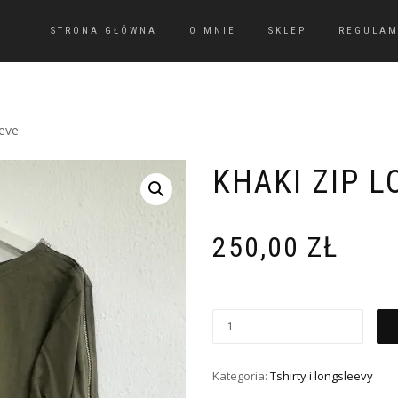
STRONA GŁÓWNA
O MNIE
SKLEP
REGULAM
eeve
KHAKI ZIP 
250,00
ZŁ
Kategoria:
Tshirty i longsleevy