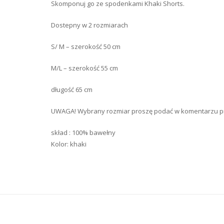
Skomponuj go ze spodenkami Khaki Shorts.
Dostepny w 2 rozmiarach
S/ M – szerokość 50 cm
M/L – szerokość 55 cm
długość 65 cm
UWAGA! Wybrany rozmiar proszę podać w komentarzu prz
skład : 100% bawełny
Kolor: khaki