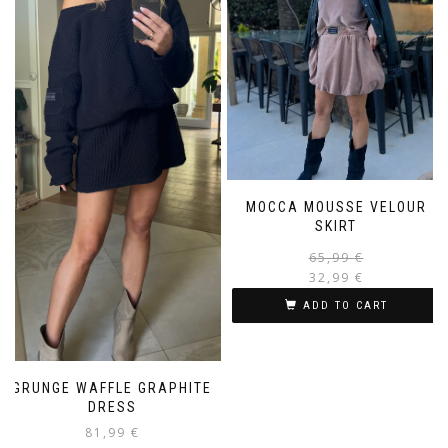
MOCCA MOUSSE VELOUR
SKIRT
65,99
€
32,99
€
ADD TO CART
GRUNGE WAFFLE GRAPHITE
DRESS
81,99
€