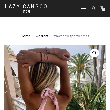
LAZY CANGOO
TOGGLE
0
STORE
NAVIGATION
Home
/
Sweaters
/ Strawberry sporty dress