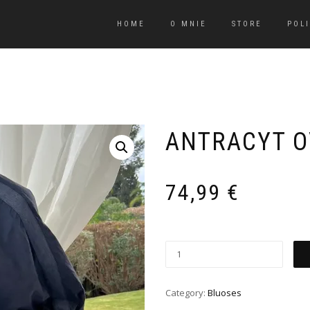
HOME
O MNIE
STORE
POL
ANTRACYT O
74,99
€
Category:
Bluoses