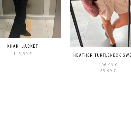
KHAKI JACKET
113,99
€
HEATHER TURTLENECK SW
106,99
€
85,99
€