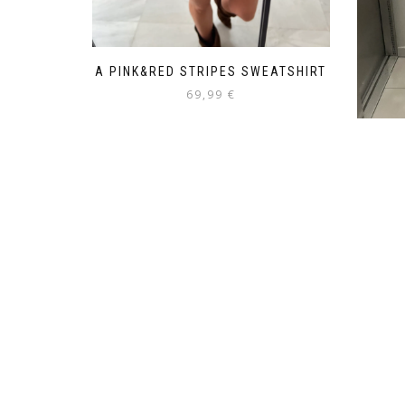
A PINK&RED STRIPES SWEATSHIRT
69,99
€